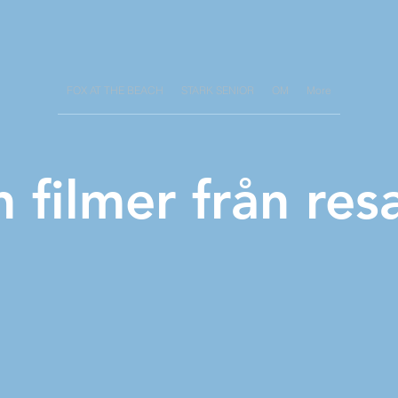
FOX AT THE BEACH
STARK SENIOR
OM
More
h filmer från res