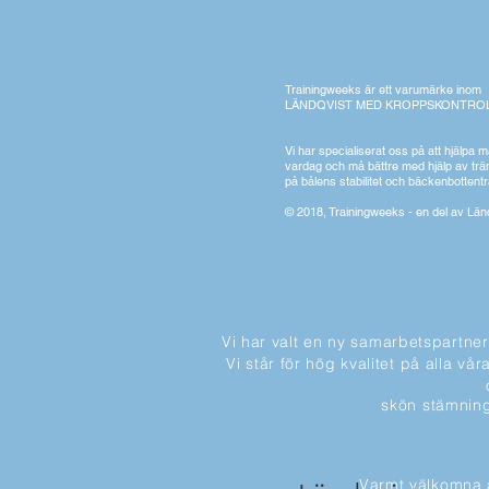
Trainingweeks är ett varumärke inom
LÄNDQVIST MED KROPPSKONTROL
Vi har specialiserat oss på att hjälpa 
vardag och må bättre med hjälp av trä
på bålens stabilitet och bäckenbottent
© 2018, Trainingweeks - en del av Lä
Vi har valt en ny samarbetspartner
Vi står för hög kvalitet på alla 
skön stämning 
Varmt välkomna 