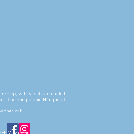
okning, val av plats och hotell.
et och djup kompetens. Häng med
 vänner och
och Vingresor