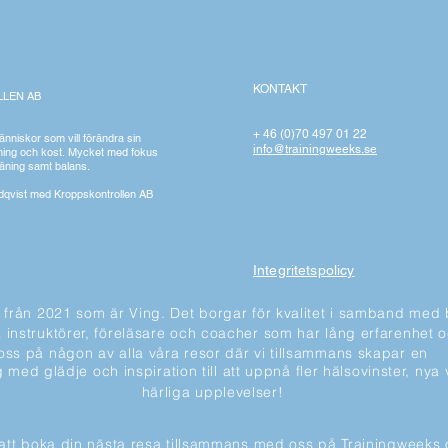
KONTAKT
LEN AB
+ 46 (0)70 497 01 22
människor som vill förändra sin
info@trainingweeks.se
ning och kost.
Mycket med fokus
räning samt balans.
ndqvist med Kroppskontrollen AB
Integritetspolicy
 från 2021 som är Ving. Det borgar för kvalitet i samband med b
våra instruktörer, föreläsare och coacher som har lång erfarenh
oss på någon av alla våra resor där vi tillsammans skapar en
med glädje och inspiration till att uppnå fler hälsovinster, nya
härliga upplevelser!
att boka din nästa resa tillsammans med oss på Trainingweeks