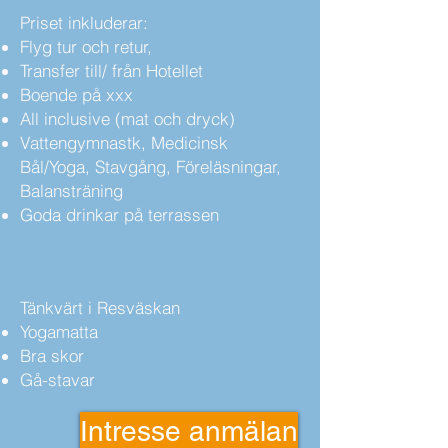
Priset inkluderar:
Flyg tur och retur,
Transfer till/ från Hotellet
Boende på xxx
All inclusive (mat och dryck)
Vattengymnastk, Medicinsk
Bål/Yoga, Stavgång, Föreläsningar,
Balansträning
Goda drinkar på terrassen
Tänkvärt i Resväskan
Yogamatta
Bra skor
Gå-stavar
Intresse anmälan