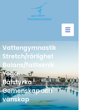
Vattengymnastik
Stretch/rörlighet
Balans/fallteknik
Yoga
Bålstyrka
Gemenskap och
vänskap