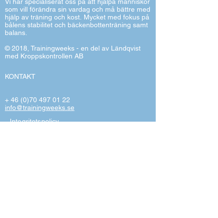
Vi har specialiserat oss på att hjälpa människor
som vill förändra sin vardag och må bättre med
hjälp av träning och kost.
Mycket med fokus på
bålens stabilitet och bäckenbottenträning samt
balans.
© 2018, Trainingweeks - en del av Ländqvist
med Kroppskontrollen AB
KONTAKT
+
46 (0)70 497 01 22
info@trainingweeks.se
Integritetspolicy
Vi har valt en ny samarbetspartner från
2021 som är Ving. Det borgar för kvalitet i
samband med bokning, val av plats och
hotell. Vi står för hög kvalitet på alla våra
instruktörer, föreläsare och coacher som
har lång erfarenhet och djup kompetens.
Häng med oss på någon av alla våra
resor där vi tillsammans skapar en
skön stämning med glädje och inspiration
till att uppnå fler hälsovinster, nya vänner