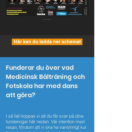
VISION, ACTION, RESULTS
Här kan du ladda ner schemat
Funderar du över vad
Medicinsk Bålträning och
Fotskola har med dans
att göra?
I så fall hoppas vi att du får svar på dina
funderingar här nedan. Vår intention med
resan, förutom att vi ska ha vansinnigt kul