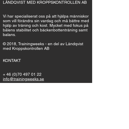
LÄNDQVIST MED KROPPSKONTROLLEN AB
Vi har specialiserat oss på att hjälpa människor
som vill förändra sin vardag och må bättre med
hjälp av träning och kost.
Mycket med fokus på
bålens stabilitet och bäckenbottenträning samt
balans.
© 2018, Trainingweeks - en del av Ländqvist
med Kroppskontrollen AB
KONTAKT
+
46 (0)70 497 01 22
info@trainingweeks.se
Integritetspolicy
Vi har valt en ny samarbetspartner från
2021 som är Ving. Det borgar för kvalitet i
samband med bokning, val av plats och
hotell. Vi står för hög kvalitet på alla våra
instruktörer, föreläsare och coacher som
har lång erfarenhet och djup kompetens.
Häng med oss på någon av alla våra