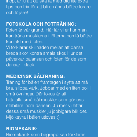
ihop, är ju att du ska få med dig lite extra
tips och trix för att bli en ännu bättre förare
och följare!
FOTSKOLA OCH FOTTRÄNING:
Foten är vår grund. Här lär vi er hur man
kan träna musklerna i fötterna och få bättre
kontakt med foten.
Vi förklarar skillnaden mellan att dansa i
breda skor kontra smala skor. Hur det
påverkar balansen och foten för de som
dansar i klack.
MEDICINSK BÅLTRÄNING:
Träning
för bålen framtagen i syfte att må
bra, slippa värk. Jobbar med en liten boll i
små övningar. Där fokus är att
hitta alla små bål muskler som gör oss
stabilare inom dansen. Ju mer vi hittar
dessa små muskler ju jobbigare blir det.
Mjölksyra i bålen utlovas :)
BIOMEKANIK:
Biomekanik som begrepp kan förklaras