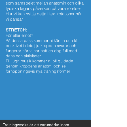
som samspelet mellan anatomin och olika
fysiska lagars påverkan på våra rörelser.
Hur vi kan nyttja detta i tex. rotationer när
vi dansar
STRETCH:
För
eller
emot?
På dessa pass kommer ni känna och få
beskrivet i detalj ju kroppen svarar och
fungerar när vi har haft en dag full med
dans och aktiviteter.
Till lugn musik kommer ni bli guidade
genom kroppens anatomi och se
förhoppningsvis nya träningsformer
Trainingweeks är ett varumärke inom