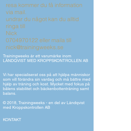
resa kommer du få information
via mail.
undrar du något kan du alltid
ringa till
Nick
0704970122
eller maila till
nick@trainingweeks.se
Trainingweeks är ett varumärke inom
LÄNDQVIST MED KROPPSKONTROLLEN AB
Vi har specialiserat oss på att hjälpa människor
som vill förändra sin vardag och må bättre med
hjälp av träning och kost.
Mycket med fokus på
bålens stabilitet och bäckenbottenträning samt
balans.
© 2018, Trainingweeks - en del av Ländqvist
med Kroppskontrollen AB
KONTAKT