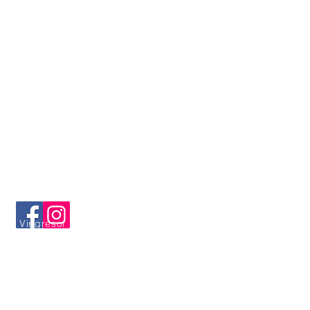
okning, val av plats och hotell.
et och djup kompetens. Häng med
 vänner och
och Vingresor