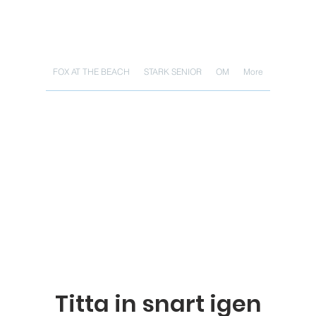
FOX AT THE BEACH
STARK SENIOR
OM
More
Titta in snart igen